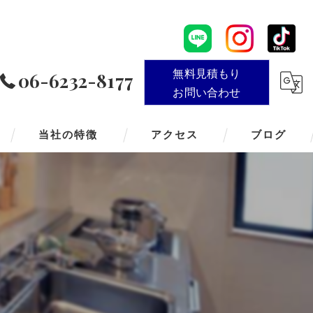
無料見積もり
06-6232-8177
お問い合わせ
当社の特徴
アクセス
ブログ
賃貸
買取
仲介
査定
売却